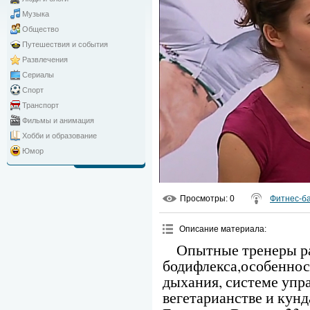
Музыка
Общество
Путешествия и события
Развлечения
Сериалы
Спорт
Транспорт
Фильмы и анимация
Хобби и образование
Юмор
Просмотры
: 0
Фитнес-б
Описание материала
:
Опытные тренеры р
бодифлекса,особеннос
дыхания, системе упр
вегетарианстве и кун