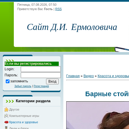
Пятница, 07.08.2026, 07:50
Приветствую Вас
Гость
|
RSS
Сайт Д.И. Ермоловича
Если вы регистрировались
Login:
Пароль:
Главная
»
Видео
»
Красота и здоровь
запомнить
Забыл пароль
|
Регистрация
Барные стой
Категории раздела
Другое
Компьютерные игры
Красота и здоровье
Люди и блоги