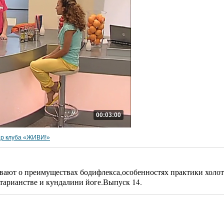
00:03:00
ар клуба «ЖИВИ!»
ают о преимуществах бодифлекса,особенностях практики холот
тарианстве и кундалини йоге.Выпуск 14.