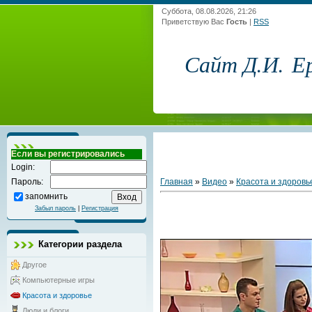
Суббота, 08.08.2026, 21:26
Приветствую Вас
Гость
|
RSS
Сайт Д.И. Е
Если вы регистрировались
Login:
Главная
»
Видео
»
Красота и здоровь
Пароль:
запомнить
Забыл пароль
|
Регистрация
Категории раздела
Другое
Компьютерные игры
Красота и здоровье
Люди и блоги