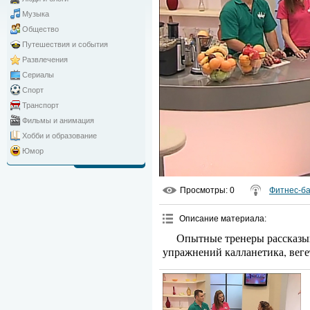
Музыка
Общество
Путешествия и события
Развлечения
Сериалы
Спорт
Транспорт
Фильмы и анимация
Хобби и образование
Юмор
Просмотры
: 0
Фитнес-б
Описание материала
:
Опытные тренеры рассказыв
упражнений калланетика, веге