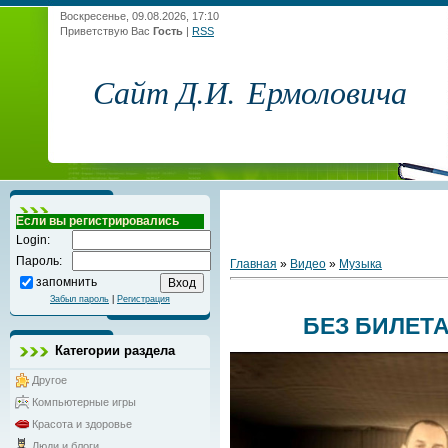
Воскресенье, 09.08.2026, 17:10
Приветствую Вас
Гость
|
RSS
Сайт Д.И. Ермоловича
Если вы регистрировались
Login:
Пароль:
Главная
»
Видео
»
Музыка
запомнить
Забыл пароль
|
Регистрация
БЕЗ БИЛЕТА
Категории раздела
Другое
Компьютерные игры
Красота и здоровье
Люди и блоги