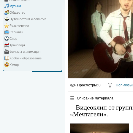
Музыка
Общество
Путешествия и события
Развлечения
Сериалы
Спорт
Транспорт
Фильмы и анимация
Хобби и образование
Юмор
Просмотры
: 0
Поп-музы
Описание материала
:
Видеоклип от груп
«Мечтатели».