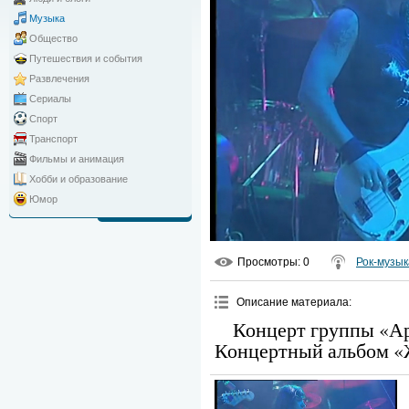
Музыка
Общество
Путешествия и события
Развлечения
Сериалы
Спорт
Транспорт
Фильмы и анимация
Хобби и образование
Юмор
Просмотры
: 0
Рок-музык
Описание материала
:
Концерт группы «Ар
Концертный альбом «