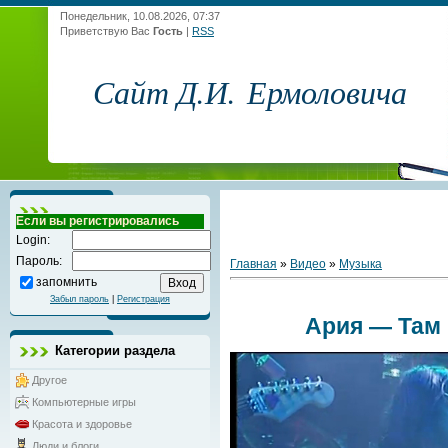
Понедельник, 10.08.2026, 07:37
Приветствую Вас
Гость
|
RSS
Сайт Д.И. Ермоловича
Если вы регистрировались
Login:
Пароль:
Главная
»
Видео
»
Музыка
запомнить
Забыл пароль
|
Регистрация
Ария — Там 
Категории раздела
Другое
Компьютерные игры
Красота и здоровье
Люди и блоги