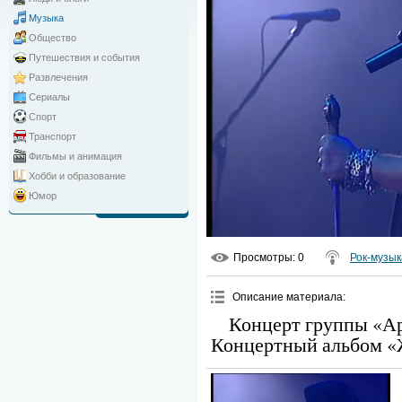
Музыка
Общество
Путешествия и события
Развлечения
Сериалы
Спорт
Транспорт
Фильмы и анимация
Хобби и образование
Юмор
Просмотры
: 0
Рок-музык
Описание материала
:
Концерт группы «Ар
Концертный альбом «