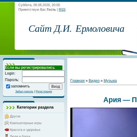
Суббота, 08.08.2026, 20:05
Приветствую Вас
Гость
|
RSS
Сайт Д.И. Ермоловича
Если вы регистрировались
Login:
Пароль:
Главная
»
Видео
»
Музыка
запомнить
Забыл пароль
|
Регистрация
Ария — Па
Категории раздела
Другое
Компьютерные игры
Красота и здоровье
Люди и блоги