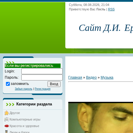
Суббота, 08.08.2026, 21:04
Приветствую Вас
Гость
|
RSS
Сайт Д.И. Е
Если вы регистрировались
Login:
Главная
»
Видео
»
Музыка
Пароль:
запомнить
Забыл пароль
|
Регистрация
Категории раздела
Другое
Компьютерные игры
Красота и здоровье
Люди и блоги