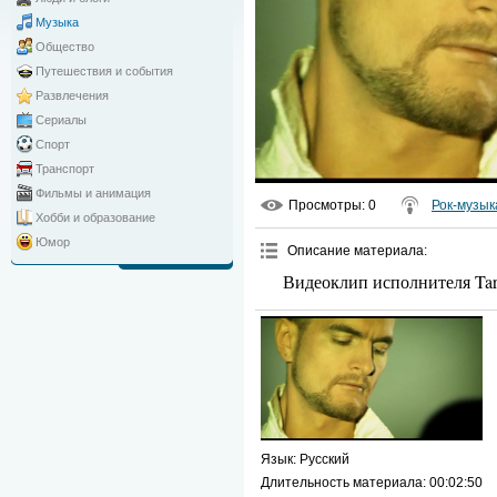
Музыка
Общество
Путешествия и события
Развлечения
Сериалы
Спорт
Транспорт
Фильмы и анимация
Просмотры
: 0
Рок-музык
Хобби и образование
Юмор
Описание материала
:
Видеоклип исполнителя Ta
Язык
: Русский
Длительность материала
: 00:02:50