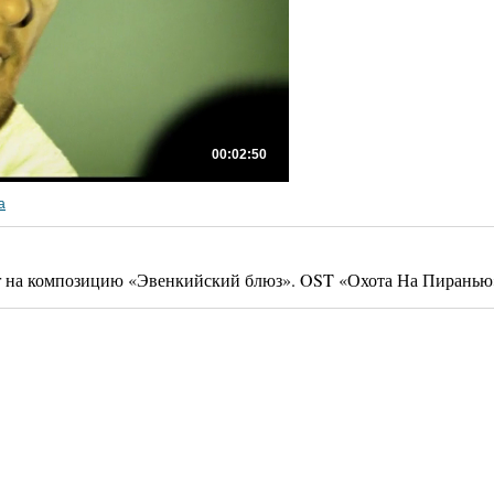
00:02:50
а
r на композицию «Эвенкийский блюз». OST «Охота На Пиранью