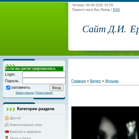
Четверг, 06.08.2026, 01:59
Приветствую Вас
Гость
|
RSS
Сайт Д.И. Е
Если вы регистрировались
Login:
Главная
»
Видео
»
Музыка
Пароль:
запомнить
Забыл пароль
|
Регистрация
Категории раздела
Другое
Компьютерные игры
Красота и здоровье
Люди и блоги