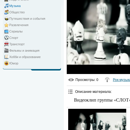
Музыка
Общество
Путешествия и события
Развлечения
Сериалы
Спорт
Транспорт
Фильмы и анимация
Хобби и образование
Юмор
Просмотры
: 0
Рок-музык
Описание материала
:
Видеоклип группы «СЛОТ»