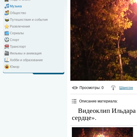
Музыка
Общество
Путешествия и события
Развлечения
Сериалы
Спорт
Транспорт
Фильмы и анимация
Хобби и образование
Юмор
Просмотры
: 0
Шансон
Описание материала
:
Видеоклип Ильдара
сердце».