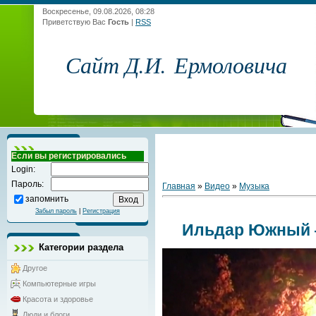
Воскресенье, 09.08.2026, 08:28
Приветствую Вас
Гость
|
RSS
Сайт Д.И. Ермоловича
Если вы регистрировались
Login:
Пароль:
Главная
»
Видео
»
Музыка
запомнить
Забыл пароль
|
Регистрация
Ильдар Южный 
Категории раздела
Другое
Компьютерные игры
Красота и здоровье
Люди и блоги