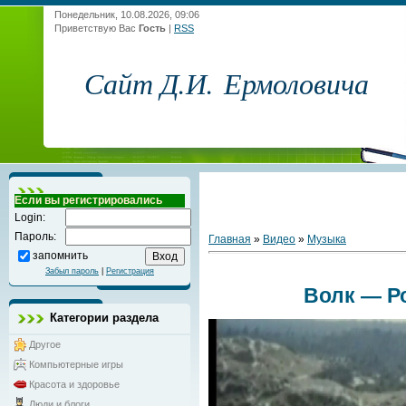
Понедельник, 10.08.2026, 09:06
Приветствую Вас
Гость
|
RSS
Сайт Д.И. Ермоловича
Если вы регистрировались
Login:
Пароль:
Главная
»
Видео
»
Музыка
запомнить
Забыл пароль
|
Регистрация
Волк — Р
Категории раздела
Другое
Компьютерные игры
Красота и здоровье
Люди и блоги