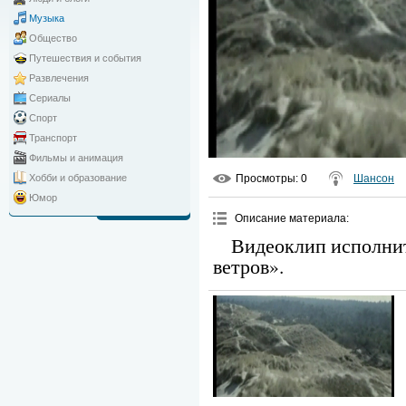
Музыка
Общество
Путешествия и события
Развлечения
Сериалы
Спорт
Транспорт
Фильмы и анимация
Просмотры
: 0
Шансон
Хобби и образование
Юмор
Описание материала
:
Видеоклип исполнит
ветров».