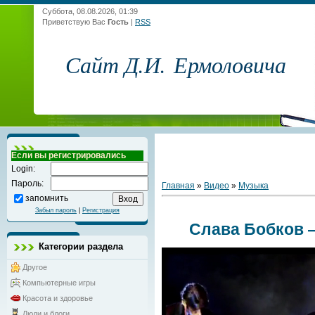
Суббота, 08.08.2026, 01:39
Приветствую Вас
Гость
|
RSS
Сайт Д.И. Ермоловича
Если вы регистрировались
Login:
Пароль:
Главная
»
Видео
»
Музыка
запомнить
Забыл пароль
|
Регистрация
Слава Бобков 
Категории раздела
Другое
Компьютерные игры
Красота и здоровье
Люди и блоги