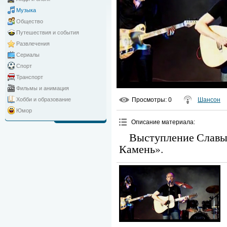
Музыка
Общество
Путешествия и события
Развлечения
Сериалы
Спорт
Транспорт
Фильмы и анимация
Просмотры
: 0
Шансон
Хобби и образование
Юмор
Описание материала
:
Выступление Славы 
Камень».