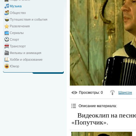
Музыка
Общество
Путешествия и события
Развлечения
Сериалы
Спорт
Транспорт
Фильмы и анимация
Хобби и образование
Юмор
Просмотры
: 0
Шансон
Описание материала
:
Видеоклип на песню
«Попутчик».