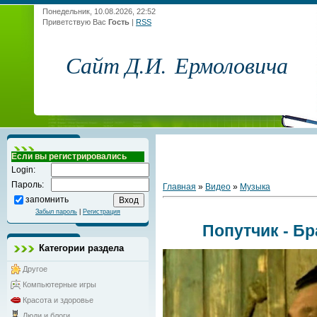
Понедельник, 10.08.2026, 22:52
Приветствую Вас
Гость
|
RSS
Сайт Д.И. Ермоловича
Если вы регистрировались
Login:
Пароль:
Главная
»
Видео
»
Музыка
запомнить
Забыл пароль
|
Регистрация
Попутчик - Б
Категории раздела
Другое
Компьютерные игры
Красота и здоровье
Люди и блоги