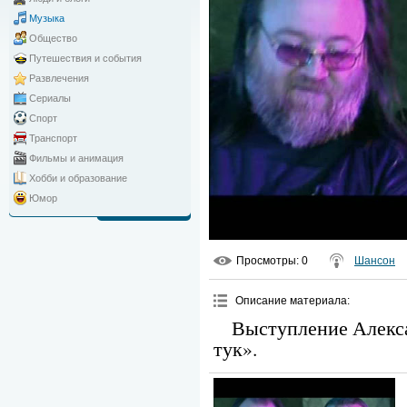
Музыка
Общество
Путешествия и события
Развлечения
Сериалы
Спорт
Транспорт
Фильмы и анимация
Хобби и образование
Юмор
Просмотры
: 0
Шансон
Описание материала
:
Выступление Алекса
тук».