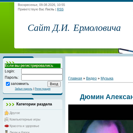
Воскресенье, 09.08.2026, 10:55
Приветствую Вас
Гость
|
RSS
Сайт Д.И. Ермоловича
Если вы регистрировались
Login:
Пароль:
Главная
»
Видео
»
Музыка
запомнить
Забыл пароль
|
Регистрация
Дюмин Александ
Категории раздела
Другое
Компьютерные игры
Красота и здоровье
Люди и блоги