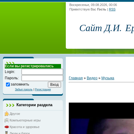
Воскресенье, 09.08.2026, 00:06
Приветствую Вас
Гость
|
RSS
Сайт Д.И. Е
Если вы регистрировались
Login:
Главная
»
Видео
»
Музыка
Пароль:
запомнить
Забыл пароль
|
Регистрация
Категории раздела
Другое
Компьютерные игры
Красота и здоровье
Люди и блоги