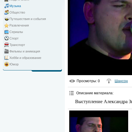
Музыка
Общество
Путешествия и события
Развлечения
Сериалы
Спорт
Транспорт
Фильмы и анимация
Хобби и образование
Юмор
Просмотры
: 0
Шансон
Описание материала
:
Выступление Александра З