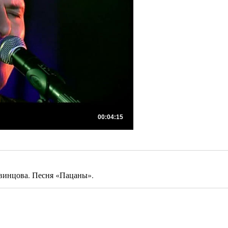
00:04:15
винцова. Песня «Пацаны».