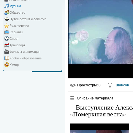
Музыка
Общество
Путешествия и события
Развлечения
Сериалы
Спорт
Транспорт
Фильмы и анимация
Хобби и образование
Юмор
Просмотры
: 0
Шансон
Описание материала
:
Выступление Алекс
«Померкшая весна».