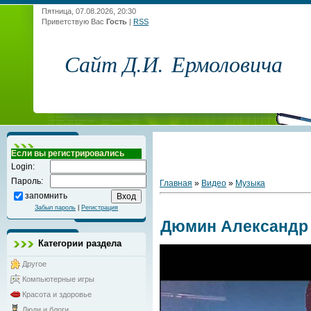
Пятница, 07.08.2026, 20:30
Приветствую Вас
Гость
|
RSS
Сайт Д.И. Ермоловича
Если вы регистрировались
Login:
Пароль:
Главная
»
Видео
»
Музыка
запомнить
Забыл пароль
|
Регистрация
Дюмин Александр 
Категории раздела
Другое
Компьютерные игры
Красота и здоровье
Люди и блоги