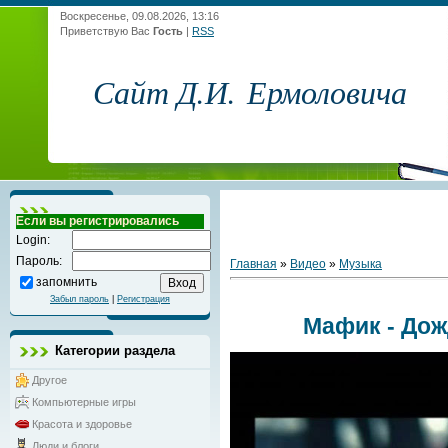
Воскресенье, 09.08.2026, 13:16
Приветствую Вас
Гость
|
RSS
Сайт Д.И. Ермоловича
Если вы регистрировались
Login:
Пароль:
Главная
»
Видео
»
Музыка
запомнить
Забыл пароль
|
Регистрация
Мафик - Дож
Категории раздела
Другое
Компьютерные игры
Красота и здоровье
Люди и блоги