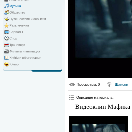
Музыка
Общество
Путешествия и события
Развлечения
Сериалы
Спорт
Транспорт
Фильмы и анимация
Хобби и образование
Юмор
Просмотры
: 0
Шансон
Описание материала
:
Видеоклип Мафика н