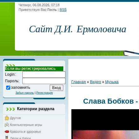
Четверг, 06.08.2026, 07:18
Приветствую Вас
Гость
|
RSS
Сайт Д.И. Ермоловича
Если вы регистрировались
Login:
Пароль:
Главная
»
Видео
»
Музыка
запомнить
Забыл пароль
|
Регистрация
Слава Бобков -
Категории раздела
Другое
Компьютерные игры
Красота и здоровье
Люди и блоги