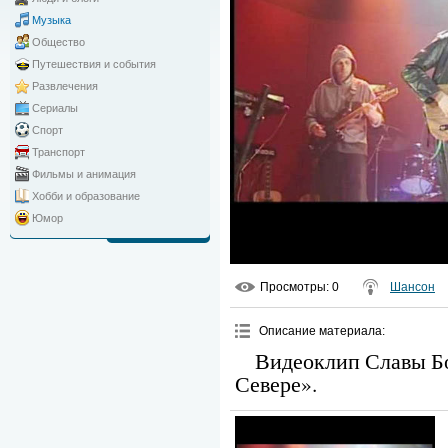
Музыка
Общество
Путешествия и события
Развлечения
Сериалы
Спорт
Транспорт
Фильмы и анимация
Хобби и образование
Юмор
Просмотры
: 0
Шансон
Описание материала
:
Видеоклип Славы Бо
Севере».