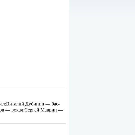
кал;Виталий Дубинин — бас-
лов — вокал;Сергей Маврин —