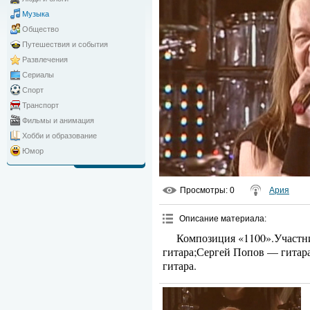
Музыка
Общество
Путешествия и события
Развлечения
Сериалы
Спорт
Транспорт
Фильмы и анимация
Хобби и образование
Юмор
Просмотры
: 0
Ария
Описание материала
:
Композиция «1100».Участн
гитара;Сергей Попов — гита
гитара.