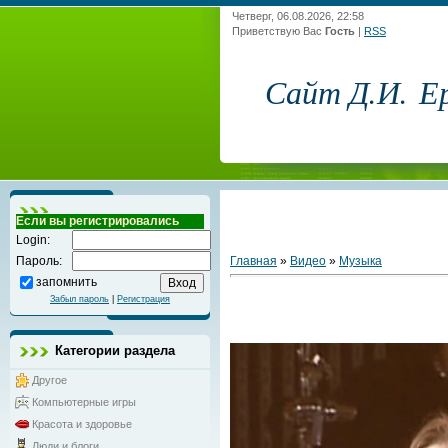
Четверг, 06.08.2026, 22:58
Приветствую Вас
Гость
|
RSS
Сайт Д.И. Е
Если вы регистрировались
Login:
Главная
»
Видео
»
Музыка
Пароль:
запомнить
Забыл пароль
|
Регистрация
Категории раздела
Другое
Компьютерные игры
Красота и здоровье
Люди и блоги