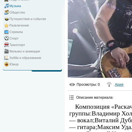
Музыка
Общество
Путешествия и события
Развлечения
Сериалы
Спорт
Транспорт
Фильмы и анимация
Хобби и образование
Юмор
Просмотры
: 0
Ария
Описание материала
:
Композиция «Раскач
группы:Владимир Хол
— вокал;Виталий Дуб
— гитара;Максим Уда