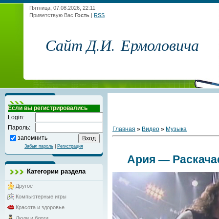
Пятница, 07.08.2026, 22:11
Приветствую Вас
Гость
|
RSS
Сайт Д.И. Ермоловича
Если вы регистрировались
Login:
Пароль:
Главная
»
Видео
»
Музыка
запомнить
Забыл пароль
|
Регистрация
Ария — Раскачае
Категории раздела
Другое
Компьютерные игры
Красота и здоровье
Люди и блоги