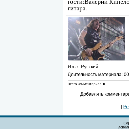
гости:Валерий Кипел
гитара.
Язык
: Русский
Длительность материала
: 0
Всего комментариев
:
0
Добавлять комментари
[
Ре
Cop
Испол