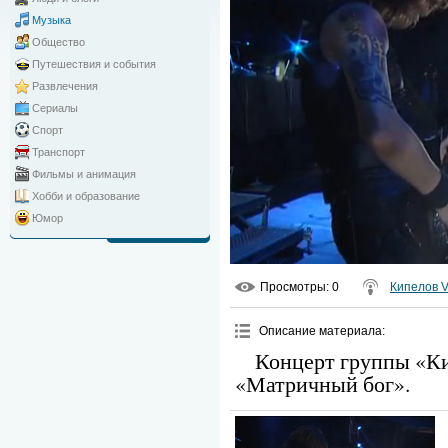
Музыка
Общество
Путешествия и события
Развлечения
Сериалы
Спорт
Транспорт
Фильмы и анимация
Хобби и образование
Юмор
Просмотры
: 0
Кипелов V
Описание материала
:
Концерт группы «К
«Матричный бог».