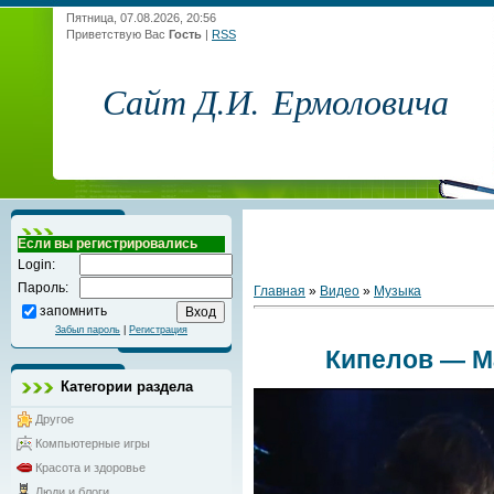
Пятница, 07.08.2026, 20:56
Приветствую Вас
Гость
|
RSS
Сайт Д.И. Ермоловича
Если вы регистрировались
Login:
Пароль:
Главная
»
Видео
»
Музыка
запомнить
Забыл пароль
|
Регистрация
Кипелов — М
Категории раздела
Другое
Компьютерные игры
Красота и здоровье
Люди и блоги