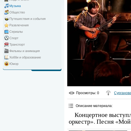
Музыка
Общество
Путешествия и события
Развлечения
Сериалы
Спорт
Транспорт
Фильмы и анимация
Хобби и образование
Юмор
Просмотры
: 0
Сурганова
Описание материала
:
Концертное выступл
оркестр». Песня «Мо