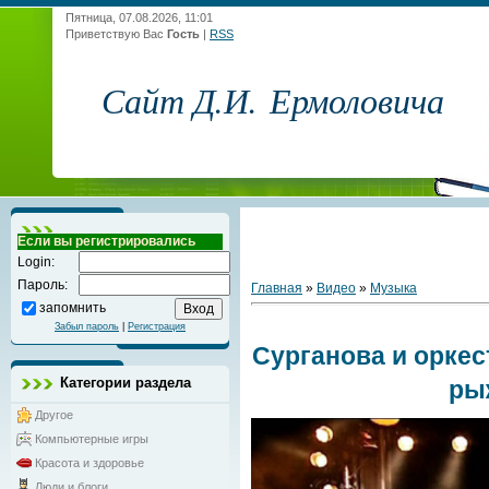
Пятница, 07.08.2026, 11:01
Приветствую Вас
Гость
|
RSS
Сайт Д.И. Ермоловича
Если вы регистрировались
Login:
Пароль:
Главная
»
Видео
»
Музыка
запомнить
Забыл пароль
|
Регистрация
Сурганова и оркес
Категории раздела
ры
Другое
Компьютерные игры
Красота и здоровье
Люди и блоги