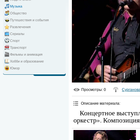
Музыка
Общество
Путешествия и события
Развлечения
Сериалы
Спорт
Транспорт
Фильмы и анимация
Хобби и образование
Юмор
Просмотры
: 0
Сурганова
Описание материала
:
Концертное выступл
оркестр». Композиция