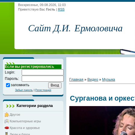
Воскресенье, 09.08.2026, 11:03
Приветствую Вас
Гость
|
RSS
Сайт Д.И. Ермоловича
Если вы регистрировались
Login:
Пароль:
Главная
»
Видео
»
Музыка
запомнить
Забыл пароль
|
Регистрация
Сурганова и оркес
Категории раздела
Другое
Компьютерные игры
Красота и здоровье
Люди и блоги