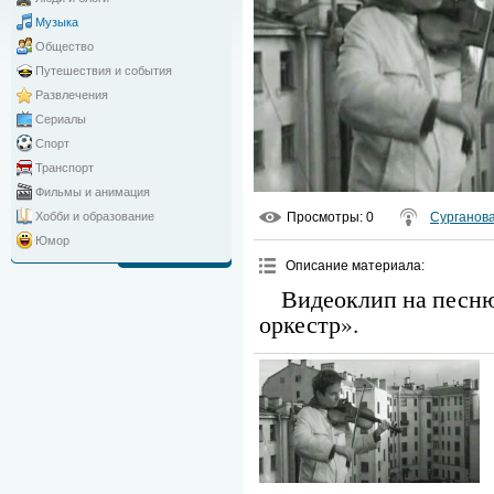
Музыка
Общество
Путешествия и события
Развлечения
Сериалы
Спорт
Транспорт
Фильмы и анимация
Просмотры
: 0
Сурганова
Хобби и образование
Юмор
Описание материала
:
Видеоклип на песню
оркестр».