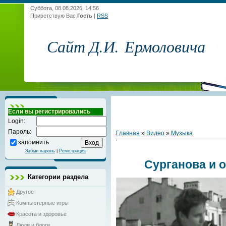
Суббота, 08.08.2026, 14:56
Приветствую Вас
Гость
|
RSS
Сайт Д.И. Ермоловича
Если вы регистрировались
Login:
Пароль:
Главная
»
Видео
»
Музыка
запомнить
Забыл пароль
|
Регистрация
Сурганова и о
Категории раздела
Другое
Компьютерные игры
Красота и здоровье
Люди и блоги