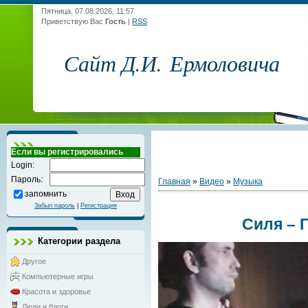
Пятница, 07.08.2026, 11:57
Приветствую Вас
Гость
|
RSS
Сайт Д.И. Ермоловича
Если вы регистрировались
Login:
Пароль:
Главная
»
Видео
»
Музыка
запомнить
Забыл пароль
|
Регистрация
Силя – 
Категории раздела
Другое
Компьютерные игры
Красота и здоровье
Люди и блоги