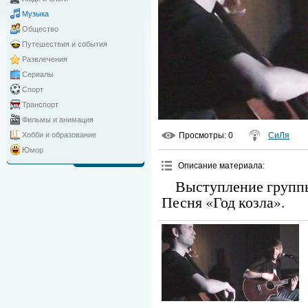
Музыка
Общество
Путешествия и события
Развлечения
Сериалы
Спорт
Транспорт
Фильмы и анимация
Просмотры
: 0
СиЛя
Хобби и образование
Юмор
Описание материала
:
Выступление группы 
Песня «Год козла».