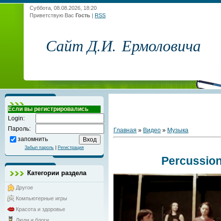
Суббота, 08.08.2026, 18:20
Приветствую Вас
Гость
|
RSS
Сайт Д.И. Ермоловича
Если вы регистрировались
Login:
Пароль:
Главная
»
Видео
»
Музыка
запомнить
Забыл пароль
|
Регистрация
Percussio
Категории раздела
Другое
Компьютерные игры
Красота и здоровье
Люди и блоги