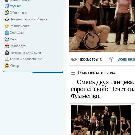
Музыка
Общество
Путешествия и события
Развлечения
Сериалы
Спорт
Транспорт
Фильмы и анимация
Просмотры
: 0
World mus
Хобби и образование
Юмор
Описание материала
:
Смесь двух танцева
европейской: Чечётки
Фламенко.