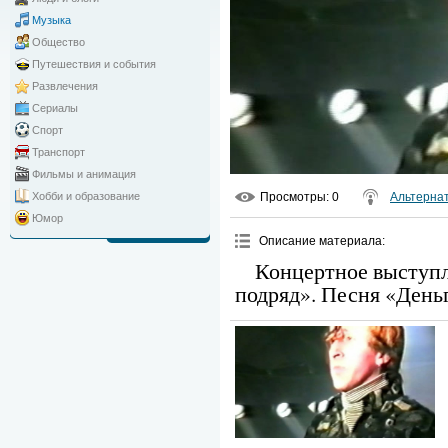
Музыка
Общество
Путешествия и события
Развлечения
Сериалы
Спорт
Транспорт
Фильмы и анимация
Просмотры
: 0
Альтерна
Хобби и образование
Юмор
Описание материала
:
Концертное выступ
подряд». Песня «День