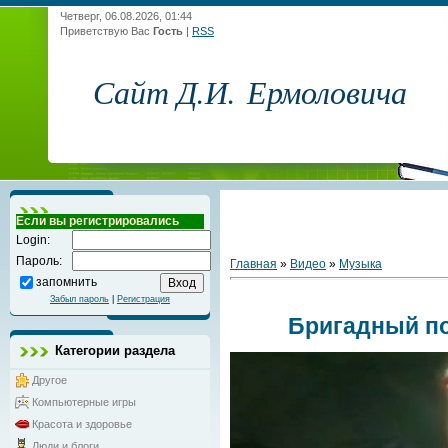
Четверг, 06.08.2026, 01:44
Приветствую Вас
Гость
|
RSS
Сайт Д.И. Ермоловича
Если вы регистрировались
Login:
Пароль:
Главная
»
Видео
»
Музыка
запомнить
Забыл пароль
|
Регистрация
Бригадный по
Категории раздела
Другое
Компьютерные игры
Красота и здоровье
Люди и блоги