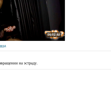
00:02:40
везд
звращении на эстраду.