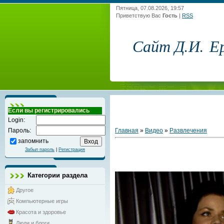
Пятница, 07.08.2026, 19:57
Приветствую Вас
Гость
|
RSS
Сайт Д.И. Е
Если вы регистрировались
Login:
Главная
»
Видео
»
Развлечения
Пароль:
запомнить
Забыл пароль
|
Регистрация
Категории раздела
Другое
Компьютерные игры
Красота и здоровье
Люди и блоги