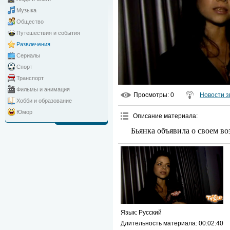
Музыка
Общество
Путешествия и события
Развлечения
Сериалы
Спорт
Транспорт
Фильмы и анимация
Просмотры
: 0
Новости з
Хобби и образование
Юмор
Описание материала
:
Бьянка объявила о своем во
Язык
: Русский
Длительность материала
: 00:02:40