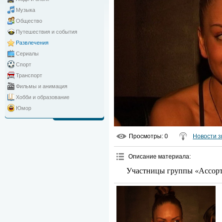
Музыка
Общество
Путешествия и события
Развлечения
Сериалы
Спорт
Транспорт
Фильмы и анимация
Хобби и образование
Юмор
Просмотры
: 0
Новости з
Описание материала
:
Участницы группы «Ассорти