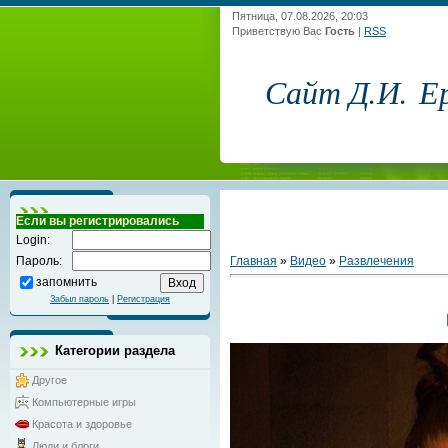
Пятница, 07.08.2026, 20:03
Приветствую Вас
Гость
|
RSS
Сайт Д.И. Е
Если вы регистрировались
Login:
Главная
»
Видео
»
Развлечения
Пароль:
запомнить
Забыл пароль
|
Регистрация
Категории раздела
Другое
Компьютерные игры
Красота и здоровье
Люди и блоги