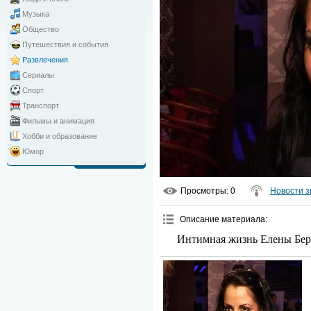
Музыка
Общество
Путешествия и события
Развлечения
Сериалы
Спорт
Транспорт
Фильмы и анимация
Хобби и образование
Юмор
Просмотры
: 0
Новости з
Описание материала
:
Интимная жизнь Елены Бер