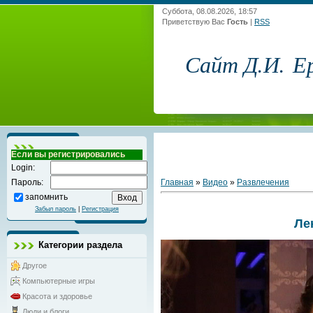
Суббота, 08.08.2026, 18:57
Приветствую Вас
Гость
|
RSS
Сайт Д.И. Е
Если вы регистрировались
Login:
Главная
»
Видео
»
Развлечения
Пароль:
запомнить
Забыл пароль
|
Регистрация
Ле
Категории раздела
Другое
Компьютерные игры
Красота и здоровье
Люди и блоги