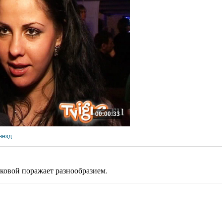
00:00:33
везд
ковой поражает разнообразием.