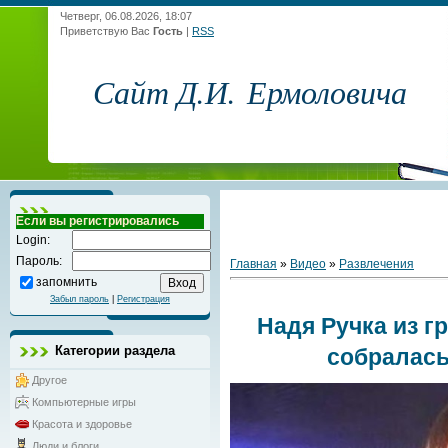
Четверг, 06.08.2026, 18:07
Приветствую Вас
Гость
|
RSS
Сайт Д.И. Ермоловича
Если вы регистрировались
Login:
Пароль:
Главная
»
Видео
»
Развлечения
запомнить
Забыл пароль
|
Регистрация
Надя Ручка из 
Категории раздела
собралась
Другое
Компьютерные игры
Красота и здоровье
Люди и блоги