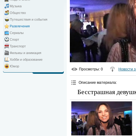
Музыка
Общество
Путешествия и события
Развлечения
Сериалы
Спорт
Транспорт
Фильмы и анимация
Хобби и образование
Юмор
Просмотры
: 0
Новости з
Описание материала
:
Бесстрашная девушк