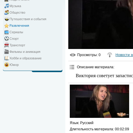
Музыка
Общество
Путешествия и события
Развлечения
Сериалы
Спорт
Транспорт
Фильмы и анимация
Просмотры
: 0
Новости з
Хобби и образование
Юмор
Описание материала
:
Виктория советует запасти
Язык
: Русский
Длительность материала
: 00:02:09