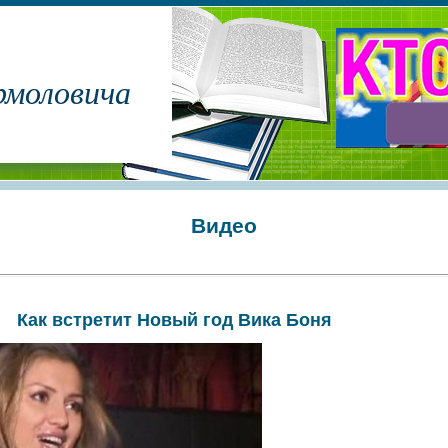
рмоловича
Видео
Как встретит Новый год Вика Боня