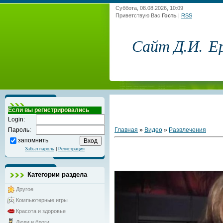
Суббота, 08.08.2026, 10:09
Приветствую Вас
Гость
|
RSS
Сайт Д.И. Е
Если вы регистрировались
Login:
Главная
»
Видео
»
Развлечения
Пароль:
запомнить
Забыл пароль
|
Регистрация
Категории раздела
Другое
Компьютерные игры
Красота и здоровье
Люди и блоги