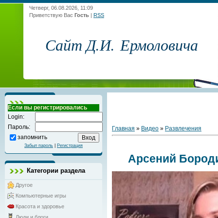
Четверг, 06.08.2026, 11:09
Приветствую Вас
Гость
|
RSS
Сайт Д.И. Ермоловича
Если вы регистрировались
Login:
Пароль:
Главная
»
Видео
»
Развлечения
запомнить
Забыл пароль
|
Регистрация
Арсений Бород
Категории раздела
Другое
Компьютерные игры
Красота и здоровье
Люди и блоги