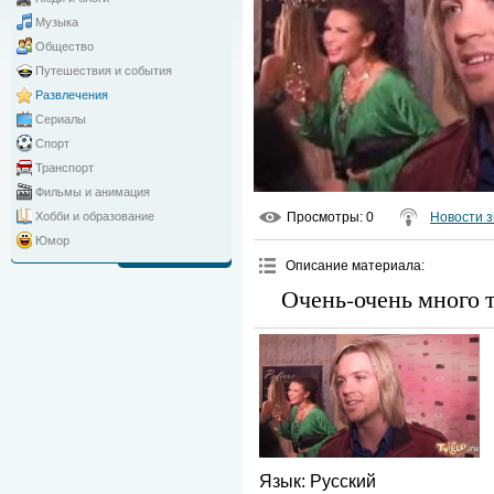
Музыка
Общество
Путешествия и события
Развлечения
Сериалы
Спорт
Транспорт
Фильмы и анимация
Просмотры
: 0
Новости з
Хобби и образование
Юмор
Описание материала
:
Очень-очень много 
Язык
: Русский