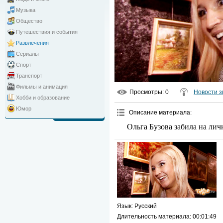
Музыка
Общество
Путешествия и события
Развлечения
Сериалы
Спорт
Транспорт
Фильмы и анимация
Просмотры
: 0
Новости з
Хобби и образование
Юмор
Описание материала
:
Ольга Бузова забила на ли
Язык
: Русский
Длительность материала
: 00:01:49