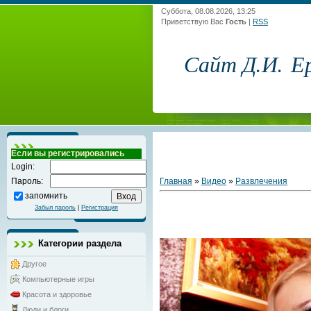
Суббота, 08.08.2026, 13:25
Приветствую Вас
Гость
|
RSS
Сайт Д.И. Е
Если вы регистрировались
Login:
Главная
»
Видео
»
Развлечения
Пароль:
запомнить
Забыл пароль
|
Регистрация
Категории раздела
Другое
Компьютерные игры
Красота и здоровье
Люди и блоги