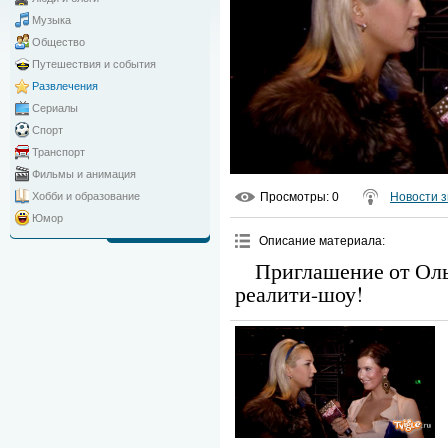
Музыка
Общество
Путешествия и события
Развлечения
Сериалы
Спорт
Транспорт
Фильмы и анимация
Просмотры
: 0
Новости з
Хобби и образование
Юмор
Описание материала
:
Приглашение от Оль
реалити-шоу!