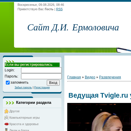
Воскресенье, 09.08.2026, 08:46
Приветствую Вас
Гость
|
RSS
Сайт Д.И. Ермоловича
Если вы регистрировались
Login:
Пароль:
Главная
»
Видео
»
Развлечения
запомнить
Забыл пароль
|
Регистрация
Ведущая Tvigle.ru
Категории раздела
Другое
Компьютерные игры
Красота и здоровье
Люди и блоги