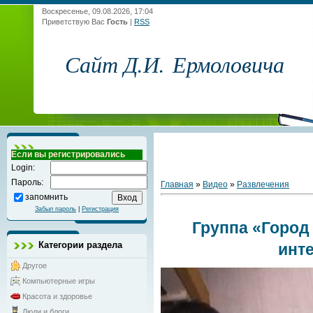
Воскресенье, 09.08.2026, 17:04
Приветствую Вас
Гость
|
RSS
Сайт Д.И. Ермоловича
Если вы регистрировались
Login:
Пароль:
Главная
»
Видео
»
Развлечения
запомнить
Забыл пароль
|
Регистрация
Группа «Город
Категории раздела
инт
Другое
Компьютерные игры
Красота и здоровье
Люди и блоги