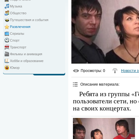
Музыка
Общество
Путешествия и события
Развлечения
Сериалы
Спорт
Транспорт
Фильмы и анимация
Хобби и образование
Юмор
Просмотры
: 0
Новости з
Описание материала
:
Ребята из группы «
пользователи сети, н
на своих концертах.