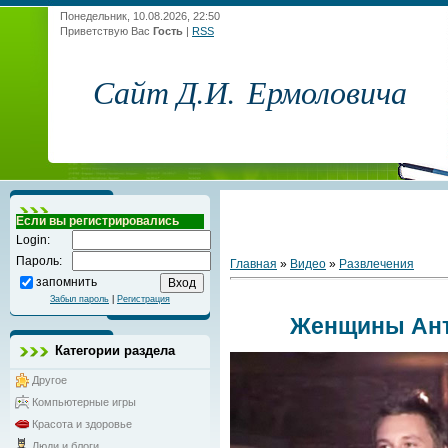
Понедельник, 10.08.2026, 22:50
Приветствую Вас
Гость
|
RSS
Сайт Д.И. Ермоловича
Если вы регистрировались
Login:
Пароль:
Главная
»
Видео
»
Развлечения
запомнить
Забыл пароль
|
Регистрация
Женщины Ант
Категории раздела
Другое
Компьютерные игры
Красота и здоровье
Люди и блоги