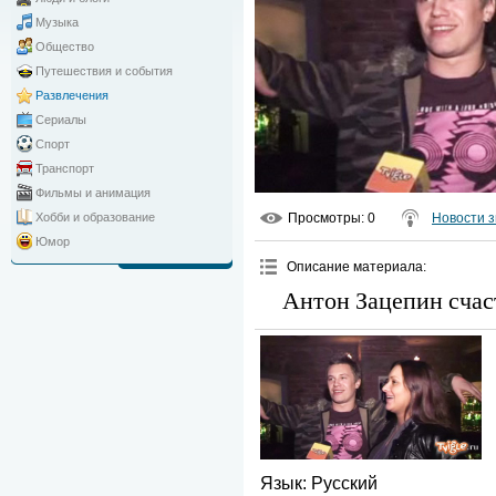
Музыка
Общество
Путешествия и события
Развлечения
Сериалы
Спорт
Транспорт
Фильмы и анимация
Просмотры
: 0
Новости з
Хобби и образование
Юмор
Описание материала
:
Антон Зацепин счаст
Язык
: Русский