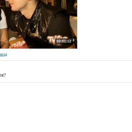
00:01:12
везд
ея?