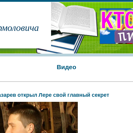
рмоловича
Видео
зарев открыл Лере свой главный секрет