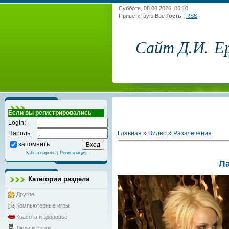
Суббота, 08.08.2026, 06:10
Приветствую Вас
Гость
|
RSS
Сайт Д.И. Е
Если вы регистрировались
Login:
Главная
»
Видео
»
Развлечения
Пароль:
запомнить
Забыл пароль
|
Регистрация
Ла
Категории раздела
Другое
Компьютерные игры
Красота и здоровье
Люди и блоги