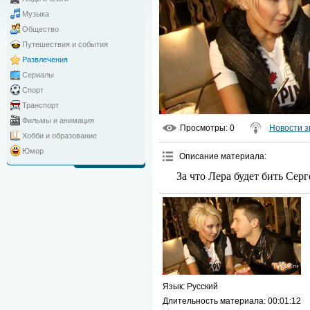
Музыка
Общество
Путешествия и события
Развлечения
Сериалы
Спорт
Транспорт
Фильмы и анимация
Просмотры
: 0
Новости з
Хобби и образование
Юмор
Описание материала
:
За что Лера будет бить Серг
Язык
: Русский
Длительность материала
: 00:01:12