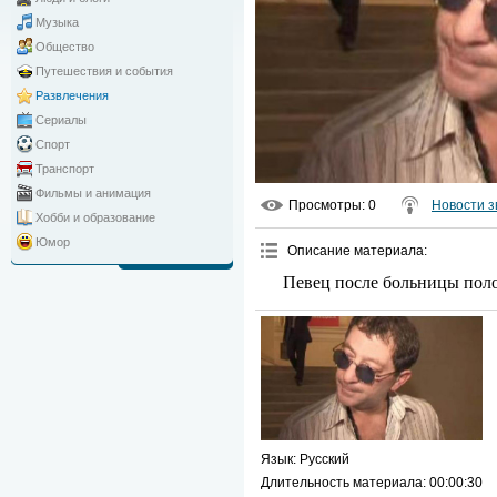
Музыка
Общество
Путешествия и события
Развлечения
Сериалы
Спорт
Транспорт
Фильмы и анимация
Просмотры
: 0
Новости з
Хобби и образование
Юмор
Описание материала
:
Певец после больницы поло
Язык
: Русский
Длительность материала
: 00:00:30