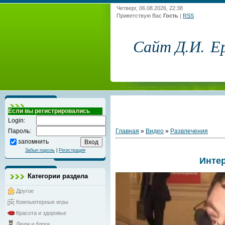
Четверг, 06.08.2026, 22:38
Приветствую Вас
Гость
|
RSS
Сайт Д.И. Е
Если вы регистрировались
Login:
Главная
»
Видео
»
Развлечения
Пароль:
запомнить
Забыл пароль
|
Регистрация
Интер
Категории раздела
Другое
Компьютерные игры
Красота и здоровье
Люди и блоги