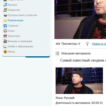
Музыка
Общество
Путешествия и события
Развлечения
Сериалы
Спорт
Транспорт
Фильмы и анимация
Просмотры
: 0
Новости з
Хобби и образование
Юмор
Описание материала
:
Самый известный сводник о
Язык
: Русский
Длительность материала
: 00:00:31