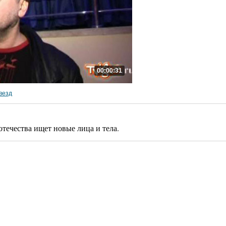
00:00:31
везд
течества ищет новые лица и тела.