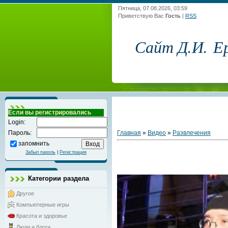
Пятница, 07.08.2026, 03:59
Приветствую Вас
Гость
|
RSS
Сайт Д.И. Е
Если вы регистрировались
Login:
Главная
»
Видео
»
Развлечения
Пароль:
запомнить
Забыл пароль
|
Регистрация
Категории раздела
Другое
Компьютерные игры
Красота и здоровье
Люди и блоги