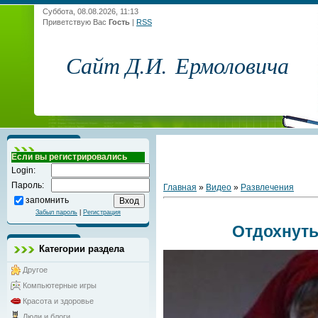
Суббота, 08.08.2026, 11:13
Приветствую Вас
Гость
|
RSS
Сайт Д.И. Ермоловича
Если вы регистрировались
Login:
Пароль:
Главная
»
Видео
»
Развлечения
запомнить
Забыл пароль
|
Регистрация
Отдохнуть
Категории раздела
Другое
Компьютерные игры
Красота и здоровье
Люди и блоги