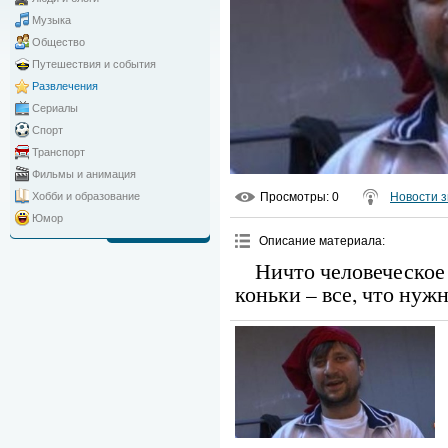
Музыка
Общество
Путешествия и события
Развлечения
Сериалы
Спорт
Транспорт
Фильмы и анимация
Просмотры
: 0
Новости з
Хобби и образование
Юмор
Описание материала
:
Ничто человеческое 
коньки – все, что нужн