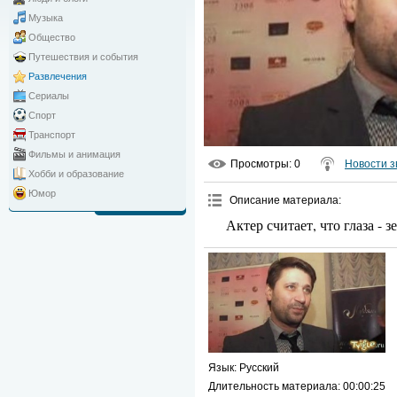
Музыка
Общество
Путешествия и события
Развлечения
Сериалы
Спорт
Транспорт
Фильмы и анимация
Просмотры
: 0
Новости з
Хобби и образование
Юмор
Описание материала
:
Актер считает, что глаза - 
Язык
: Русский
Длительность материала
: 00:00:25