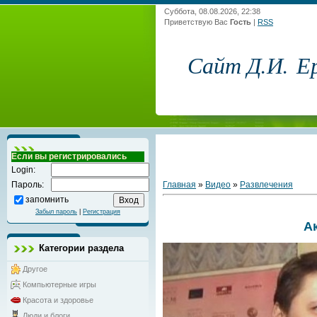
Суббота, 08.08.2026, 22:38
Приветствую Вас
Гость
|
RSS
Сайт Д.И. Е
Если вы регистрировались
Login:
Главная
»
Видео
»
Развлечения
Пароль:
запомнить
Забыл пароль
|
Регистрация
А
Категории раздела
Другое
Компьютерные игры
Красота и здоровье
Люди и блоги