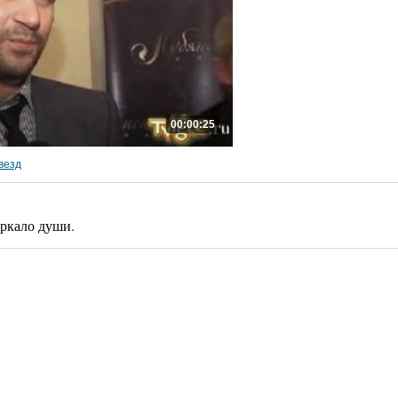
00:00:25
везд
зеркало души.