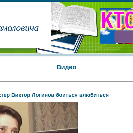
рмоловича
Видео
ктер Виктор Логинов боиться влюбиться