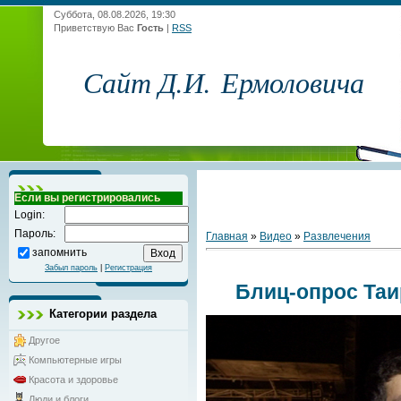
Суббота, 08.08.2026, 19:30
Приветствую Вас
Гость
|
RSS
Сайт Д.И. Ермоловича
Если вы регистрировались
Login:
Пароль:
Главная
»
Видео
»
Развлечения
запомнить
Забыл пароль
|
Регистрация
Блиц-опрос Таи
Категории раздела
Другое
Компьютерные игры
Красота и здоровье
Люди и блоги