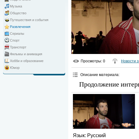
Музыка
Общество
Путешествия и события
Развлечения
Сериалы
Спорт
Транспорт
Фильмы и анимация
Просмотры
: 0
Новости з
Хобби и образование
Юмор
Описание материала
:
Продолжение интер
Язык
: Русский