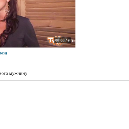
00:00:49
везд
ного мужчину.