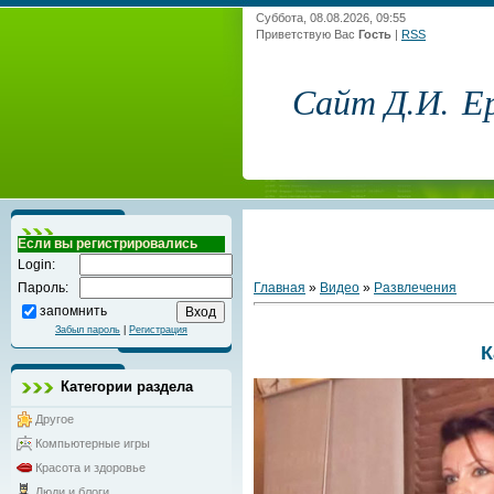
Суббота, 08.08.2026, 09:55
Приветствую Вас
Гость
|
RSS
Сайт Д.И. Е
Если вы регистрировались
Login:
Главная
»
Видео
»
Развлечения
Пароль:
запомнить
Забыл пароль
|
Регистрация
К
Категории раздела
Другое
Компьютерные игры
Красота и здоровье
Люди и блоги