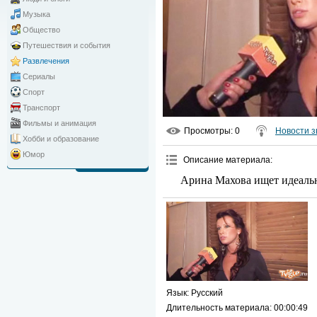
Музыка
Общество
Путешествия и события
Развлечения
Сериалы
Спорт
Транспорт
Фильмы и анимация
Просмотры
: 0
Новости з
Хобби и образование
Юмор
Описание материала
:
Арина Махова ищет идеаль
Язык
: Русский
Длительность материала
: 00:00:49