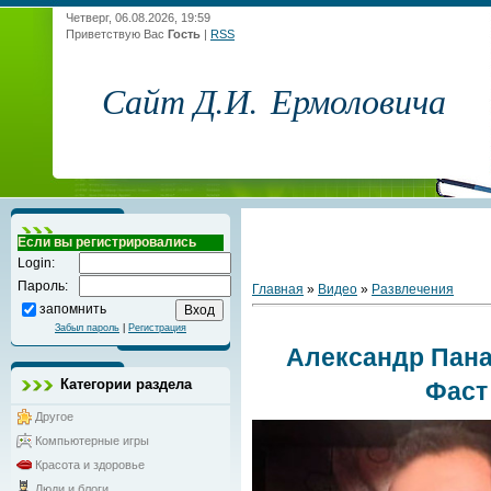
Четверг, 06.08.2026, 19:59
Приветствую Вас
Гость
|
RSS
Сайт Д.И. Ермоловича
Если вы регистрировались
Login:
Пароль:
Главная
»
Видео
»
Развлечения
запомнить
Забыл пароль
|
Регистрация
Александр Пана
Категории раздела
Фаст
Другое
Компьютерные игры
Красота и здоровье
Люди и блоги