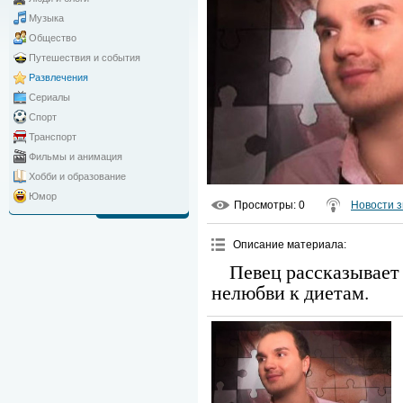
Музыка
Общество
Путешествия и события
Развлечения
Сериалы
Спорт
Транспорт
Фильмы и анимация
Хобби и образование
Юмор
Просмотры
: 0
Новости з
Описание материала
:
Певец рассказывает
нелюбви к диетам.