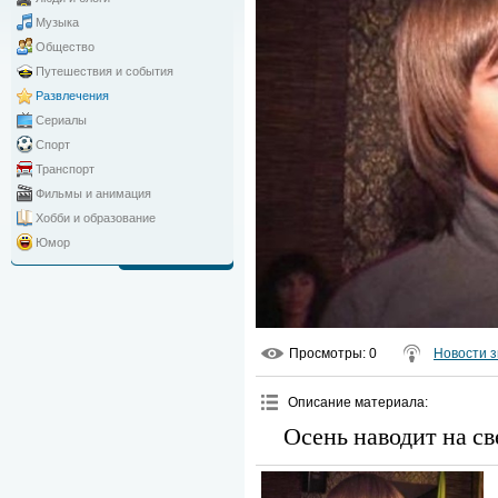
Музыка
Общество
Путешествия и события
Развлечения
Сериалы
Спорт
Транспорт
Фильмы и анимация
Хобби и образование
Юмор
Просмотры
: 0
Новости з
Описание материала
:
Осень наводит на св