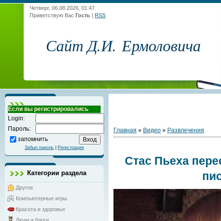
Четверг, 06.08.2026, 01:47
Приветствую Вас
Гость
|
RSS
Сайт Д.И. Ермоловича
Если вы регистрировались
Login:
Пароль:
Главная
»
Видео
»
Развлечения
запомнить
Забыл пароль
|
Регистрация
Стас Пьеха пере
Категории раздела
пи
Другое
Компьютерные игры
Красота и здоровье
Люди и блоги