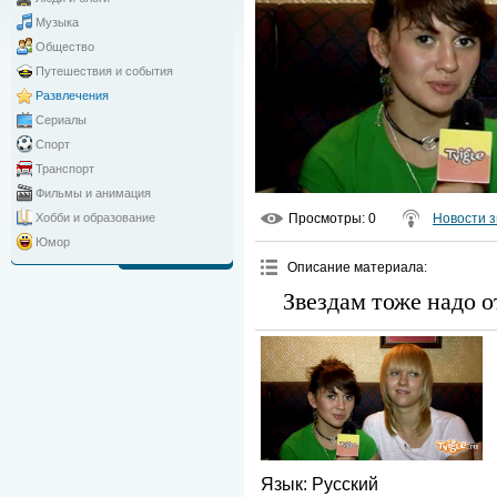
Музыка
Общество
Путешествия и события
Развлечения
Сериалы
Спорт
Транспорт
Фильмы и анимация
Просмотры
: 0
Новости з
Хобби и образование
Юмор
Описание материала
:
Звездам тоже надо о
Язык
: Русский