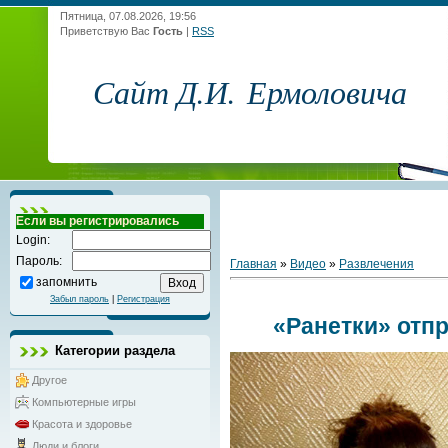
Пятница, 07.08.2026, 19:56
Приветствую Вас
Гость
|
RSS
Сайт Д.И. Ермоловича
Если вы регистрировались
Login:
Пароль:
Главная
»
Видео
»
Развлечения
запомнить
Забыл пароль
|
Регистрация
«Ранетки» отпр
Категории раздела
Другое
Компьютерные игры
Красота и здоровье
Люди и блоги