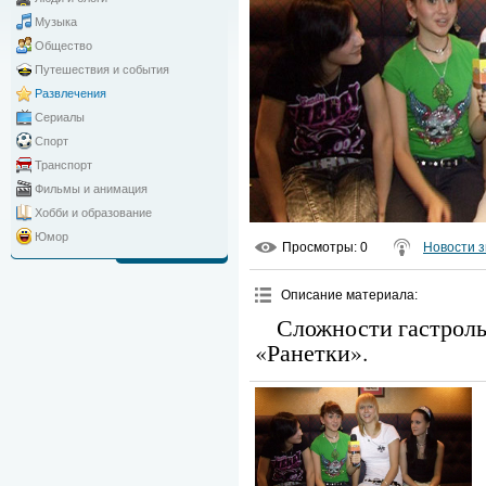
Музыка
Общество
Путешествия и события
Развлечения
Сериалы
Спорт
Транспорт
Фильмы и анимация
Хобби и образование
Юмор
Просмотры
: 0
Новости з
Описание материала
:
Сложности гастрол
«Ранетки».