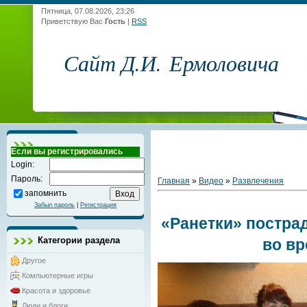
Пятница, 07.08.2026, 23:26
Приветствую Вас
Гость
|
RSS
Сайт Д.И. Ермоловича
Если вы регистрировались
Login:
Пароль:
Главная
»
Видео
»
Развлечения
запомнить
Забыл пароль
|
Регистрация
«Ранетки» постра
Категории раздела
во в
Другое
Компьютерные игры
Красота и здоровье
Люди и блоги