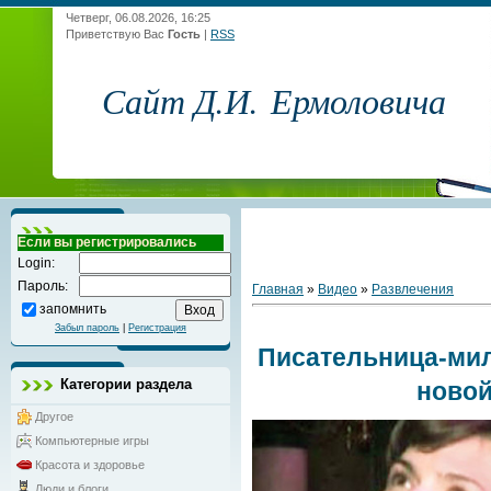
Четверг, 06.08.2026, 16:25
Приветствую Вас
Гость
|
RSS
Сайт Д.И. Ермоловича
Если вы регистрировались
Login:
Пароль:
Главная
»
Видео
»
Развлечения
запомнить
Забыл пароль
|
Регистрация
Писательница-ми
Категории раздела
новой
Другое
Компьютерные игры
Красота и здоровье
Люди и блоги