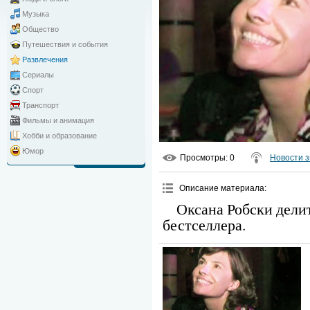
Музыка
Общество
Путешествия и события
Развлечения
Сериалы
Спорт
Транспорт
Фильмы и анимация
Хобби и образование
Юмор
Просмотры
: 0
Новости з
Описание материала
:
Оксана Робски дели
бестселлера.