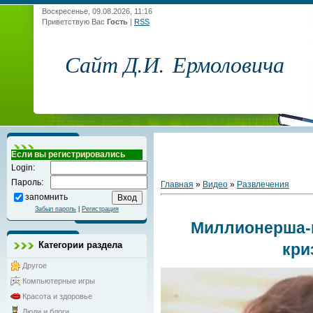
Воскресенье, 09.08.2026, 11:16
Приветствую Вас
Гость
|
RSS
Сайт Д.И. Ермоловича
Если вы регистрировались
Login:
Пароль:
Главная
»
Видео
»
Развлечения
запомнить
Забыл пароль
|
Регистрация
Миллионерша-
Категории раздела
кри
Другое
Компьютерные игры
Красота и здоровье
Люди и блоги