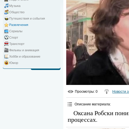
Музыка
Общество
Путешествия и события
Развлечения
Сериалы
Спорт
Транспорт
Фильмы и анимация
Хобби и образование
Юмор
Просмотры
: 0
Новости з
Описание материала
:
Оксана Робски пони
процессах.