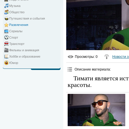
Музыка
Общество
Путешествия и события
Развлечения
Сериалы
Спорт
Транспорт
Фильмы и анимация
Просмотры
: 0
Новости з
Хобби и образование
Юмор
Описание материала
:
Тимати является ис
красоты.