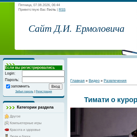
Пятница, 07.08.2026, 06:44
Приветствую Вас
Гость
|
RSS
Сайт Д.И. Ермоловича
Если вы регистрировались
Login:
Пароль:
Главная
»
Видео
»
Развлечения
запомнить
Забыл пароль
|
Регистрация
Тимати о куро
Категории раздела
Другое
Компьютерные игры
Красота и здоровье
Люди и блоги