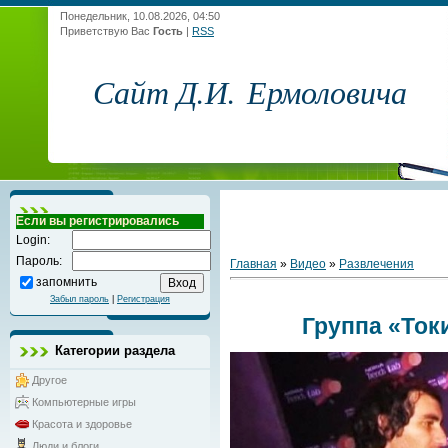
Понедельник, 10.08.2026, 04:50
Приветствую Вас
Гость
|
RSS
Сайт Д.И. Ермоловича
Если вы регистрировались
Login:
Пароль:
Главная
»
Видео
»
Развлечения
запомнить
Забыл пароль
|
Регистрация
Группа «Ток
Категории раздела
Другое
Компьютерные игры
Красота и здоровье
Люди и блоги